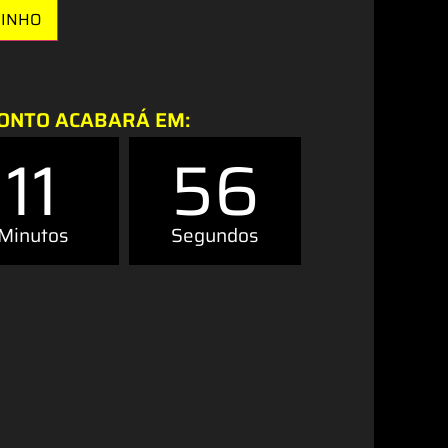
RINHO
ONTO ACABARÁ EM:
11
55
Minutos
Segundos