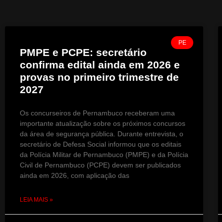
PE
PMPE e PCPE: secretário
confirma edital ainda em 2026 e
provas no primeiro trimestre de
2027
Os concurseiros de Pernambuco receberam uma
importante atualização sobre os próximos concursos
da área de segurança pública. Durante entrevista, o
secretário de Defesa Social informou que os editais
da Polícia Militar de Pernambuco (PMPE) e da Polícia
Civil de Pernambuco (PCPE) devem ser publicados
ainda em 2026, com aplicação das
LEIA MAIS »