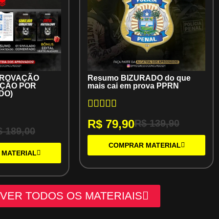
PROVAÇÃO
Resumo BIZURADO do que
OÇÃO POR
mais cai em prova PPRN
DO)
R$
79,90
R$
139,90
$
189,00
COMPRAR MATERIAL
 MATERIAL
VER TODOS OS MATERIAIS