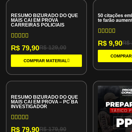
RESUMO BIZURADO DO QUE
50 citações em
MAIS CAI EM PROVA
te farão aument
CARREIRAS POLICIAIS
R$
9,90
R$
R$
79,90
R$
129,00
COMPRAR
COMPRAR MATERIAL
RESUMO BIZURADO DO QUE
MAIS CAI EM PROVA – PC BA
INVESTIGADOR
R$
79,90
R$
179,90