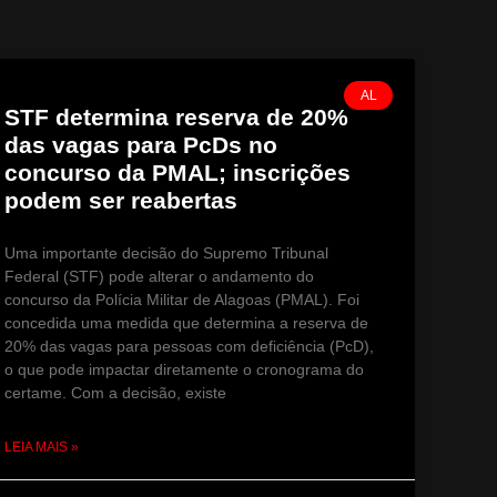
AL
STF determina reserva de 20%
das vagas para PcDs no
concurso da PMAL; inscrições
podem ser reabertas
Uma importante decisão do Supremo Tribunal
Federal (STF) pode alterar o andamento do
concurso da Polícia Militar de Alagoas (PMAL). Foi
concedida uma medida que determina a reserva de
20% das vagas para pessoas com deficiência (PcD),
o que pode impactar diretamente o cronograma do
certame. Com a decisão, existe
LEIA MAIS »