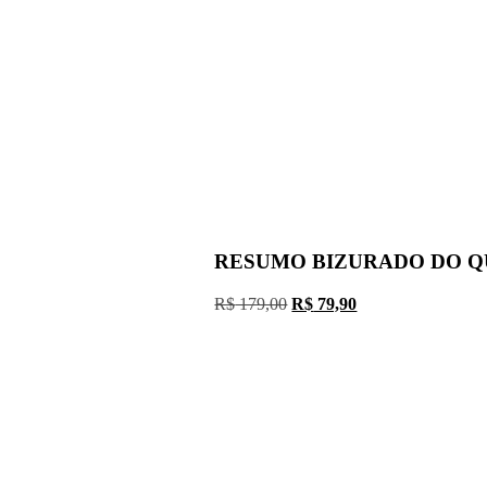
RESUMO BIZURADO DO QU
O
O
R$
179,00
R$
79,90
preço
preço
original
atual
era:
é:
R$ 179,00.
R$ 79,90.
Minutos