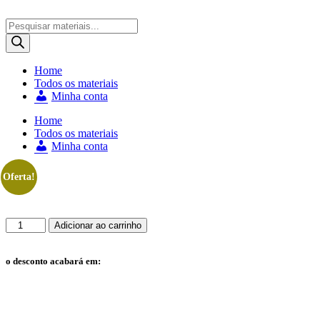
Ir
para
Pesquisar
o
produtos
conteúdo
Home
Todos os materiais
Minha conta
Home
Todos os materiais
Minha conta
Oferta!
RESUMO
Adicionar ao carrinho
BIZURADO
DO
QUE
o desconto acabará em:
MAIS
CAI
EM
Horas
PROVA